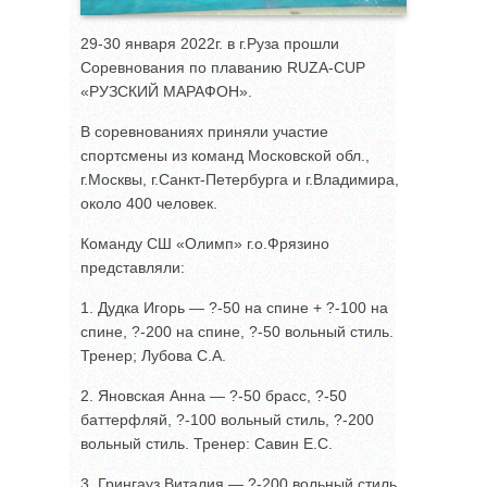
29-30 января 2022г. в г.Руза прошли
Соревнования по плаванию RUZA-CUP
«РУЗСКИЙ МАРАФОН».
В соревнованиях приняли участие
спортсмены из команд Московской обл.,
г.Москвы, г.Санкт-Петербурга и г.Владимира,
около 400 человек.
Команду СШ «Олимп» г.о.Фрязино
представляли:
1. Дудка Игорь — ?-50 на спине + ?-100 на
спине, ?-200 на спине, ?-50 вольный стиль.
Тренер; Лубова С.А.
2. Яновская Анна — ?-50 брасс, ?-50
баттерфляй, ?-100 вольный стиль, ?-200
вольный стиль. Тренер: Савин Е.С.
3. Грингауз Виталия — ?-200 вольный стиль,