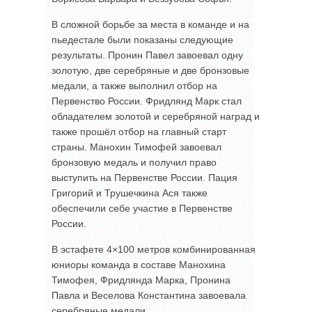
В сложной борьбе за места в команде и на
пьедестале были показаны следующие
результаты. Пронин Павел завоевал одну
золотую, две серебряные и две бронзовые
медали, а также выполнил отбор на
Первенство России. Фридлянд Марк стал
обладателем золотой и серебряной наград и
также прошёл отбор на главный старт
страны. Манохин Тимофей завоевал
бронзовую медаль и получил право
выступить на Первенстве России. Пация
Григорий и Трушечкина Ася также
обеспечили себе участие в Первенстве
России.
В эстафете 4×100 метров комбинированная
юниоры команда в составе Манохина
Тимофея, Фридлянда Марка, Пронина
Павла и Веселова Константина завоевала
серебряные медали.