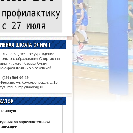
ТИВНАЯ ШКОЛА ОЛИМП
альное бюджетное учреждение
тельного образования Спортивная
лимпийского Резерва Олимп
ого округа Фрязино Московской
н:
(496) 564-06-19
. Фрязино ул. Комсомольская, д. 19
 fryz_mbuolimp@mosreg.ru
КАТОР
 главную
едения об образовательной
ганизации