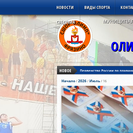
НОВОСТИ
ВИДЫ СПОРТА
КОНТА
МУНИЦИПАЛ
СВЕДЕНИЯ
ОЛИ
НОВОЕ
Первенство России по плаван
Кубок Азии по дзюдо
Начало
2026
Июль
/
/
/
16
Кубок Европы по дзюдо
Первенство России по плаван