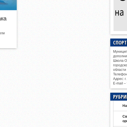
ака
или
СПОР
Муницип
дополни
Школа О
городск
области
Телефо
Адрес: г
E-mail –
РУБРИ
На
Св
ор