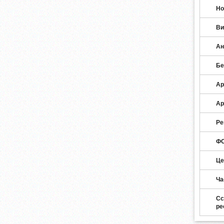
Но
Ви
Ан
Бе
Ар
Ар
Ре
ФО
Це
Ча
Сс
ре