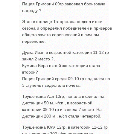
Пация Григорий 09гр завоевал бронзовую
награду ?
Этап в столице Татарстана подвел итоги
сезона и определил победителей и призеров
общего зачета соревнований в личном
первенстве.
Дудка Иван в возрастной категории 11-12 гр
занял 2 место ?,
Кумина Вера в этой же категории стала
второй?
Пация Григорий среди 09-10 гр поднялся на
3 ступень пьедестала почета.
Трушечкина Ася 10гр, попала в финал на
дистанции 50 м. н/сп , в возрастной
категории 09-10 гр и заняла 7 место. На
дистанции 200 м . н/сп стала четвертой.
Трушечкина Юля 12гр, в категории 11-12 гр
на дистанции 200 н/сп подтвердила