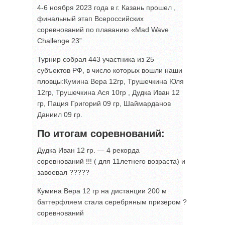
4-6 ноября 2023 года в г. Казань прошел ,
финальный этап Всероссийских
соревнований по плаванию «Mad Wave
Challenge 23”
Турнир собрал 443 участника из 25
субъектов РФ, в число которых вошли наши
пловцы:Кумина Вера 12гр, Трушечкина Юля
12гр, Трушечкина Ася 10гр , Дудка Иван 12
гр, Пация Григорий 09 гр, Шаймарданов
Даниил 09 гр.
По итогам соревнований:
Дудка Иван 12 гр. — 4 рекорда
соревнований !!! ( для 11летнего возраста) и
завоевал ?????
Кумина Вера 12 гр на дистанции 200 м
баттерфляем стала серебряным призером ?
соревнований