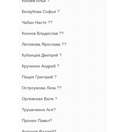
Кобзев Илья ?
Беззубова Софья ?
Чабан Настя ??
Коннов Владислав ??
Лютикова Ярослава ??
Кубанцев Дмитрий ?
Кручинин Андрей ?
Пация Григорий ?
Остроумова Лиза ??
Орловская Валя ?
Трушечкина Ася?
Пронин Павел?
Антонов Фаддей?