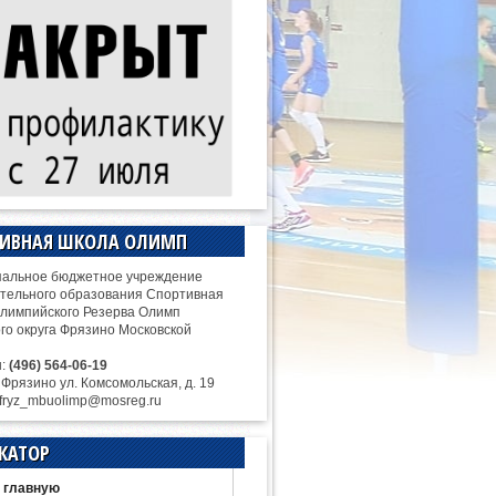
ТИВНАЯ ШКОЛА ОЛИМП
альное бюджетное учреждение
тельного образования Спортивная
лимпийского Резерва Олимп
ого округа Фрязино Московской
н:
(496) 564-06-19
. Фрязино ул. Комсомольская, д. 19
 fryz_mbuolimp@mosreg.ru
КАТОР
 главную