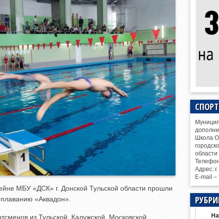
СПОР
Муницип
дополни
Школа О
городск
области
Телефо
Адрес: г
E-mail –
ейне МБУ «ДСК» г. Донской Тульской области прошли
РУБРИ
 плаванию «Аквадон».
На
ртсменов из Тульской, Калужской, Московской