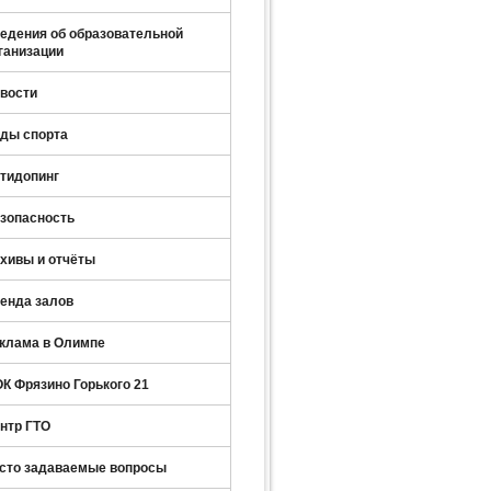
едения об образовательной
ганизации
вости
ды спорта
тидопинг
зопасность
хивы и отчёты
енда залов
клама в Олимпе
К Фрязино Горького 21
нтр ГТО
сто задаваемые вопросы