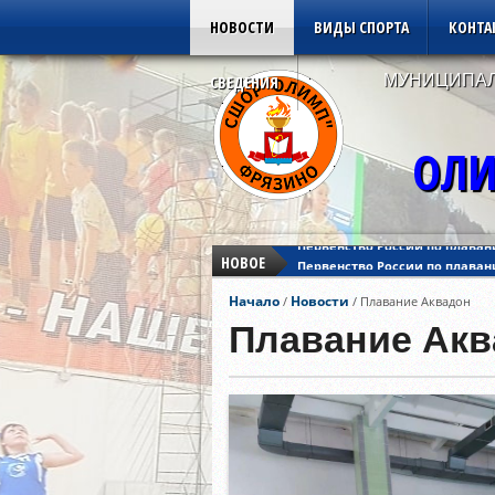
НОВОСТИ
ВИДЫ СПОРТА
КОНТА
МУНИЦИПАЛ
СВЕДЕНИЯ
ОЛИ
НОВОЕ
Первенство России по плаван
Кубок Азии по дзюдо
Начало
Новости
/
/
Плавание Аквадон
Кубок Европы по дзюдо
Первенство России по плаван
Плавание Акв