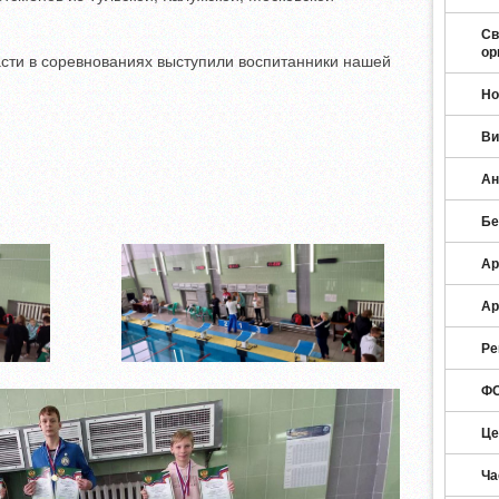
Св
ор
асти в соревнованиях выступили воспитанники нашей
Но
Ви
Ан
Бе
Ар
Ар
Ре
ФО
Це
Ча