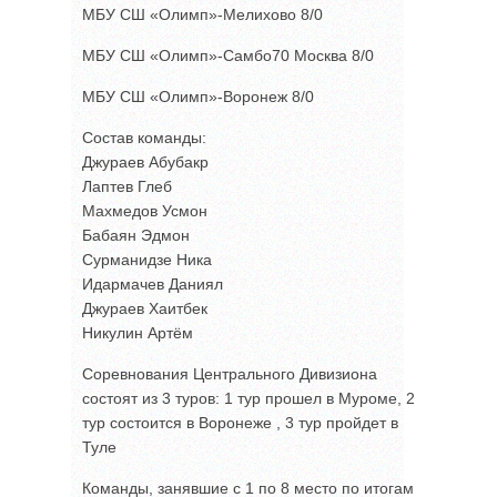
МБУ СШ «Олимп»-Мелихово 8/0
МБУ СШ «Олимп»-Самбо70 Москва 8/0
МБУ СШ «Олимп»-Воронеж 8/0
Состав команды:
Джураев Абубакр
Лаптев Глеб
Махмедов Усмон
Бабаян Эдмон
Сурманидзе Ника
Идармачев Даниял
Джураев Хаитбек
Никулин Артём
Соревнования Центрального Дивизиона
состоят из 3 туров: 1 тур прошел в Муроме, 2
тур состоится в Воронеже , 3 тур пройдет в
Туле
Команды, занявшие с 1 по 8 место по итогам