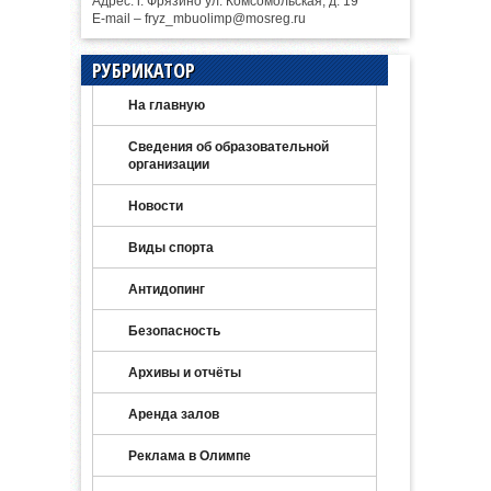
Адрес: г. Фрязино ул. Комсомольская, д. 19
E-mail – fryz_mbuolimp@mosreg.ru
РУБРИКАТОР
На главную
Сведения об образовательной
организации
Новости
Виды спорта
Антидопинг
Безопасность
Архивы и отчёты
Аренда залов
Реклама в Олимпе