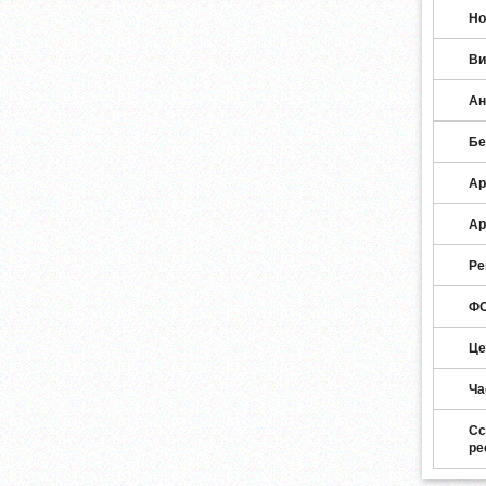
Но
Ви
Ан
Бе
Ар
Ар
Ре
ФО
Це
Ча
Сс
ре