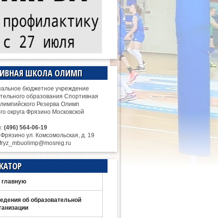
ТИВНАЯ ШКОЛА ОЛИМП
альное бюджетное учреждение
тельного образования Спортивная
лимпийского Резерва Олимп
ого округа Фрязино Московской
н:
(496) 564-06-19
. Фрязино ул. Комсомольская, д. 19
 fryz_mbuolimp@mosreg.ru
КАТОР
 главную
едения об образовательной
ганизации