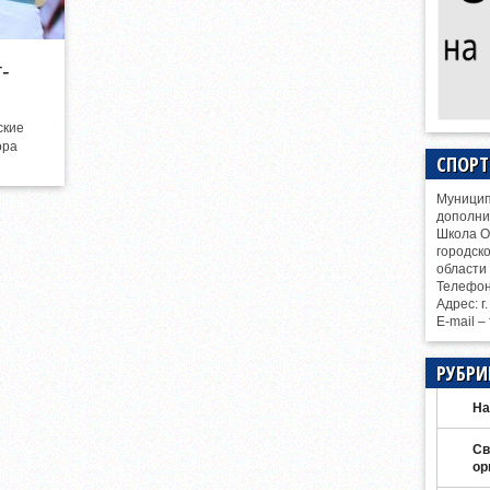
-
ские
ора
СПОР
Муницип
дополни
Школа О
городск
области
Телефо
Адрес: г
E-mail –
РУБРИ
На
Св
ор