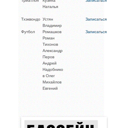
Триатлон
Кузина
Записаться
Наталья
Тхэквондо
Устян
Записаться
Владимир
Футбол
Ромашков
Записаться
Роман
Тихонов
Александр
Перов
Андрей
Надобнико
в Олег
Михайлов
Евгений