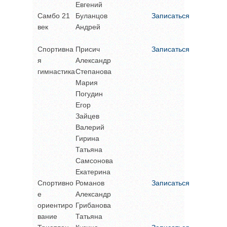
Евгений
Самбо 21
Буланцов
Записаться
век
Андрей
Спортивна
Присич
Записаться
я
Александр
гимнастика
Степанова
Мария
Погудин
Егор
Зайцев
Валерий
Гирина
Татьяна
Самсонова
Екатерина
Спортивно
Романов
Записаться
е
Александр
ориентиро
Грибанова
вание
Татьяна