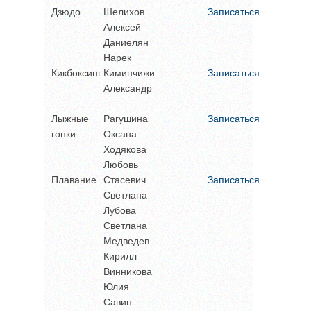
Дзюдо
Шелихов
Записаться
Алексей
Даниелян
Нарек
Кикбоксинг
Киминчижи
Записаться
Александр
Лыжные
Рагушина
Записаться
гонки
Оксана
Ходякова
Любовь
Плавание
Стасевич
Записаться
Светлана
Лубова
Светлана
Медведев
Кирилл
Винникова
Юлия
Савин