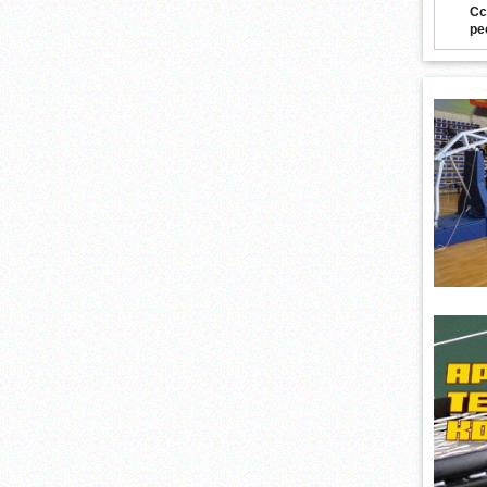
Сс
ре