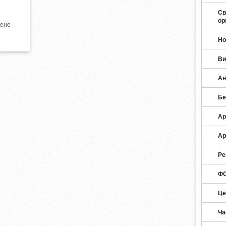
Св
ор
рене
Но
Ви
Ан
Бе
Ар
Ар
Ре
ФО
Це
Ча