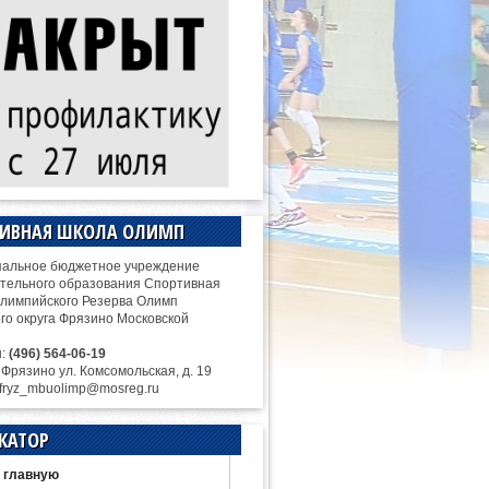
ТИВНАЯ ШКОЛА ОЛИМП
альное бюджетное учреждение
тельного образования Спортивная
лимпийского Резерва Олимп
ого округа Фрязино Московской
н:
(496) 564-06-19
. Фрязино ул. Комсомольская, д. 19
 fryz_mbuolimp@mosreg.ru
КАТОР
 главную