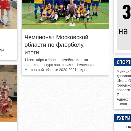
Чемпионат Московской
области по флорболу,
ди
итоги
е...
11сентября в Красноармейске играми
СПОР
финального тура завершился Чемпионат
Московской области 2020-2021 года.
Муницип
дополни
Школа О
городск
области
Телефо
Адрес: г
E-mail –
РУБРИ
На