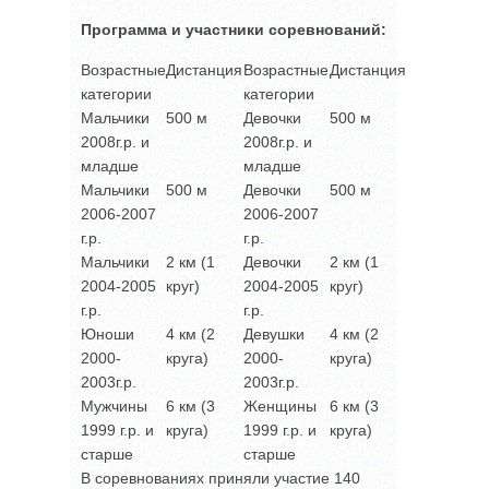
Программа и участники соревнований:
Возрастные
Дистанция
Возрастные
Дистанция
категории
категории
Мальчики
500 м
Девочки
500 м
2008г.р. и
2008г.р. и
младше
младше
Мальчики
500 м
Девочки
500 м
2006-2007
2006-2007
г.р.
г.р.
Мальчики
2 км (1
Девочки
2 км (1
2004-2005
круг)
2004-2005
круг)
г.р.
г.р.
Юноши
4 км (2
Девушки
4 км (2
2000-
круга)
2000-
круга)
2003г.р.
2003г.р.
Мужчины
6 км (3
Женщины
6 км (3
1999 г.р. и
круга)
1999 г.р. и
круга)
старше
старше
В соревнованиях приняли участие 140