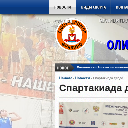
НОВОСТИ
ВИДЫ СПОРТА
КОНТА
МУНИЦИПАЛ
СВЕДЕНИЯ
ОЛИ
НОВОЕ
Первенство России по плаван
Кубок Азии по дзюдо
Начало
Новости
/
/
Спартакиада дзюдо
Кубок Европы по дзюдо
Первенство России по плаван
Спартакиада 