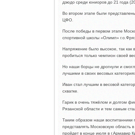
дзюдо среди юниоров до 21 года (20
Во втором этапе были представлены
ЦФО.
После победы в первом этапе Моск
спортивной школы «Олимп» г.о.Фря
Напряжение было высокое, так как
пробиться только чемпион своей ве
Но наши борцы не дрогнули и смогл
лучшими в своих весовых категория
Иван стал лучшим в весовой категор
схватке.
Гарик в очень тяжёлом и долгом фин
Рязанской области и тем самым стал
Таким образом наши воспитанники п
представлять Московскую область 
пройдет в конце июля в г.Армавир К