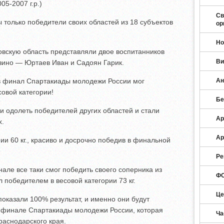
05-2007 г.р.)
Св
 только победители своих областей из 18 субъектов
ор
Но
овскую область представляли двое воспитанников
Ви
зино — Юртаев Иван и Садоян Гарик.
Ан
 в финал Спартакиады молодежи России мог
совой категории!
Бе
и одолеть победителей других областей и стали
Ар
х.
Ар
ии 60 кг., красиво и досрочно победив в финальной
Ре
але все таки смог победить своего соперника из
ФО
 победителем в весовой категории 73 кг.
Це
оказали 100% результат, и именно они будут
в финале Спартакиады молодежи России, которая
Ча
раснодарского края.