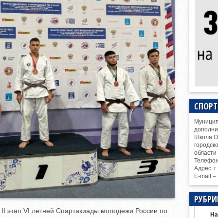
СПОР
Муницип
дополни
Школа О
городск
области
Телефо
Адрес: г
E-mail –
РУБРИ
 II этап VI летней Спартакиады молодежи России по
На