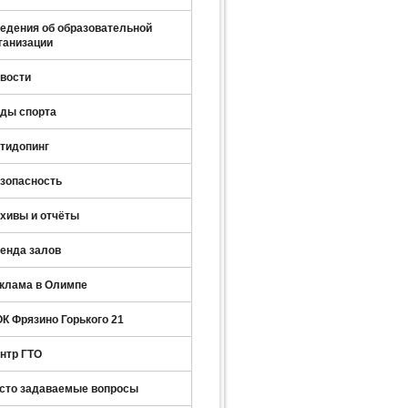
едения об образовательной
ганизации
вости
ды спорта
тидопинг
зопасность
хивы и отчёты
енда залов
клама в Олимпе
К Фрязино Горького 21
нтр ГТО
сто задаваемые вопросы