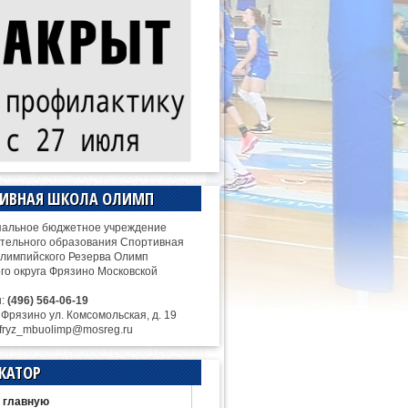
ТИВНАЯ ШКОЛА ОЛИМП
альное бюджетное учреждение
тельного образования Спортивная
лимпийского Резерва Олимп
ого округа Фрязино Московской
н:
(496) 564-06-19
. Фрязино ул. Комсомольская, д. 19
 fryz_mbuolimp@mosreg.ru
КАТОР
 главную