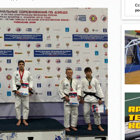
Сс
ре