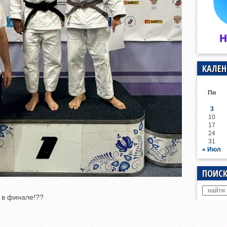
КАЛЕН
Пн
3
10
17
24
31
« Июл
ПОИСК
 в финале!??