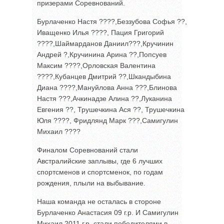
призерами Соревнований.
Бурлаченко Настя ????,Беззубова Софья ??,
Иващенко Илья ????, Пация Григорий
????,Шаймарданов Даниил???,Кручинин
Андрей ?,Кручинина Арина ??,Попсуев
Максим ????,Орловская Валентина
????,Кубанцев Дмитрий ??,Шкандыбина
Диана ????,Мануйлова Анна ???,Блинова
Настя ???,Ачкинадзе Алина ??,Луканина
Евгения ??, Трушечкина Ася ??, Трушечкина
Юля ????, Фридлянд Марк ???,Самигулин
Михаил ????
Финалом Соревнований стали
Австралийские заплывы, где 6 лучших
спортсменов и спортсменок, по годам
рождения, плыли на выбывание.
Наша команда не осталась в стороне
Бурлаченко Анастасия 09 г.р. И Самигулин
Михаил 2011 г.р. стали победителями в