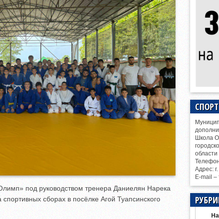
СПОР
Муницип
дополни
Школа О
городск
области
Телефо
Адрес: г
E-mail –
лимп» под руководством тренера Даниелян Нарека
РУБРИ
а спортивных сборах в посёлке Агой Туапсинского
На