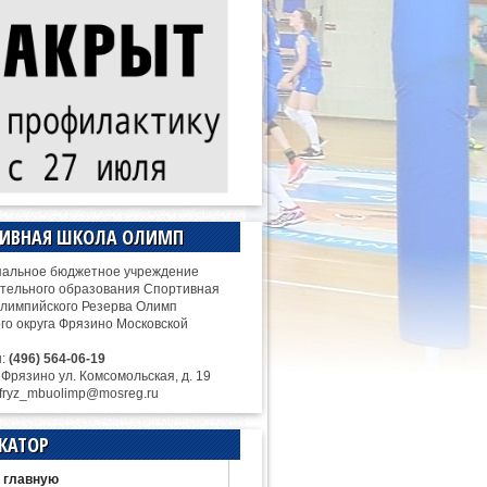
ТИВНАЯ ШКОЛА ОЛИМП
альное бюджетное учреждение
тельного образования Спортивная
лимпийского Резерва Олимп
ого округа Фрязино Московской
н:
(496) 564-06-19
. Фрязино ул. Комсомольская, д. 19
 fryz_mbuolimp@mosreg.ru
КАТОР
 главную