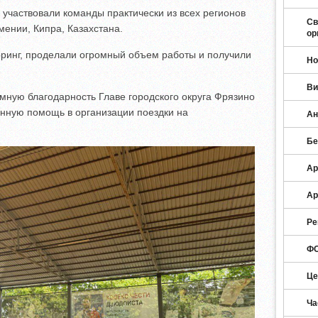
участвовали команды практически из всех регионов
Св
мении, Кипра, Казахстана.
ор
рринг, проделали огромный объем работы и получили
Но
Ви
мную благодарность Главе городского округа Фрязино
занную помощь в организации поездки на
Ан
Бе
Ар
Ар
Ре
ФО
Це
Ча