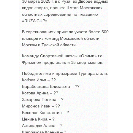
30 марта 2025 г. в г. Руза, во Дворце водных
видов спорта, прошел II этап Московских
областных соревнований по плаванию
«RUZA CUP».
В соревнованиях приняли участи более 500
пловцов из команд Московской области,
Москвы и Тульской области.
Команду Спортивной школы «Олимп» г.о.
Фрязино» представляли 15 спортсменов.
Победителями и призерами Турнира стали:
Кобзев Илья – ??
Барабошкина Елизавета – ??
Котова Арина – ??
Захарова Полина – ?
Миронов Иван – ??
Веселов Константин – ?
Ценина Кира – ?
Ачкинадзе Алина – ?
Щербакова Ксения – ?