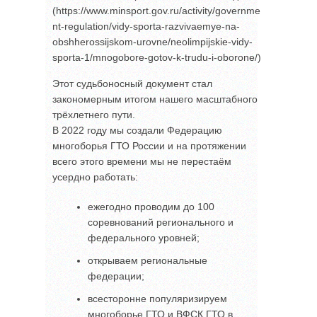
(https://www.minsport.gov.ru/activity/governme
nt-regulation/vidy-sporta-razvivaemye-na-
obshherossijskom-urovne/neolimpijskie-vidy-
sporta-1/mnogobore-gotov-k-trudu-i-oborone/)
Этот судьбоносный документ стал
закономерным итогом нашего масштабного
трёхлетнего пути.
В 2022 году мы создали Федерацию
многоборья ГТО России и на протяжении
всего этого времени мы не перестаём
усердно работать:
ежегодно проводим до 100
соревнований регионального и
федерального уровней;
открываем региональные
федерации;
всесторонне популяризируем
многоборье ГТО и ВФСК ГТО в