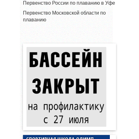
Первенство России по плаванию в Уфе
Первенство Московской области по
плаванию