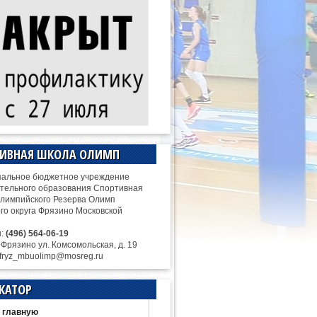
ТИВНАЯ ШКОЛА ОЛИМП
альное бюджетное учреждение
тельного образования Спортивная
лимпийского Резерва Олимп
ого округа Фрязино Московской
н:
(496) 564-06-19
. Фрязино ул. Комсомольская, д. 19
 fryz_mbuolimp@mosreg.ru
КАТОР
 главную