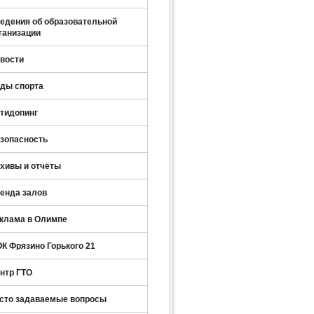
едения об образовательной
ганизации
вости
ды спорта
тидопинг
зопасность
хивы и отчёты
енда залов
клама в Олимпе
К Фрязино Горького 21
нтр ГТО
сто задаваемые вопросы