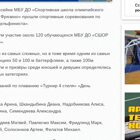
Сс
бассейне МБУ ДО «Спортивная школа олимпийского
ре
а Фрязино» прошли спортивные соревнования по
дельфиниста».
яли участие около 120 обучающихся МБУ ДО «СШОР
».
 из самых сложных, но в тоже время одним из самых
нциях 50 и 100 м баттерфляем, а также 100м
ли и призёры среди юношей и девушек определялись
ых категориях.
аний по плаванию «Турнир 4 стиля» «День
на Арина, Шкандыбина Диана, Надобникова Алиса,
яна, Семендяева Александра.
дяев Матвей, Павлючко Максим, Фридлянд Марк,
й, Солосенков Артем, Филатов Михаил.