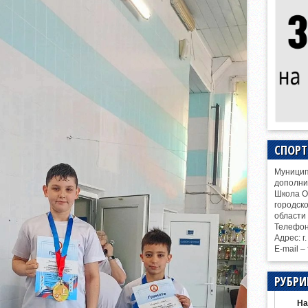
СПОР
Муницип
дополни
Школа О
городск
области
Телефо
Адрес: г
E-mail –
РУБРИ
На