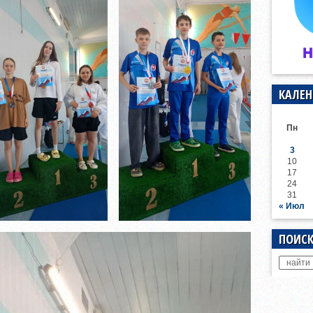
КАЛЕН
Пн
3
10
17
24
31
« Июл
ПОИСК