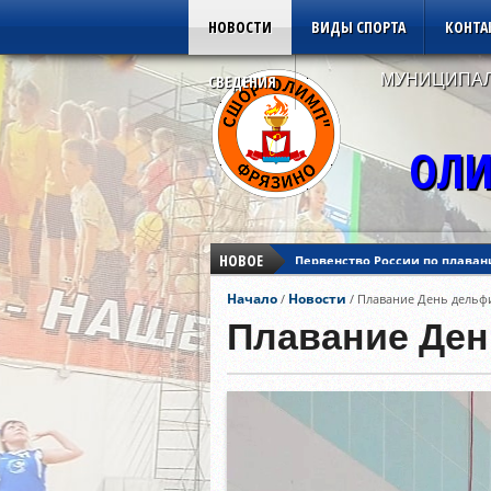
НОВОСТИ
ВИДЫ СПОРТА
КОНТА
МУНИЦИПАЛ
СВЕДЕНИЯ
ОЛИ
НОВОЕ
Первенство России по плаван
Кубок Азии по дзюдо
Начало
Новости
/
/
Плавание День дельф
Кубок Европы по дзюдо
Первенство России по плаван
Плавание Ден