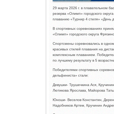
29 марта 2026 г. в плавательном 
резерва «Олимп» городского округ
плаванию «Турнир 4 стиля» «День 
В спортивных соревнованиях прин
«Олимп» городского округа Фрязино
Спортсмены соревновались в одном
красивых стилей плавания на диста
комплексным плаванием. Победите
по лучшему результату в 5 возрастн
Победителями спортивных соревнов
дельфиниста» стали:
Девушки- Трушечкина Ася, Кручини
Лютикова Ярослава, Майорова Тать
Юноши- Веселов Константин, Дерен
Надобников Артем, Кручинин Андре