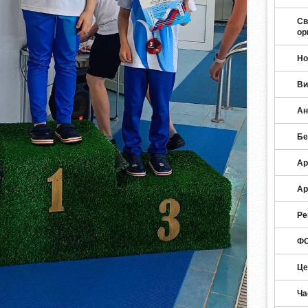
Св
ор
Но
Ви
Ан
Бе
Ар
Ар
Ре
ФО
Це
Ча