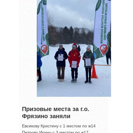
Призовые места за г.о.
Фрязино заняли
Евсикову Кристину с 1 местом по ж14
Петрову Ирину с 3 местом по ж17