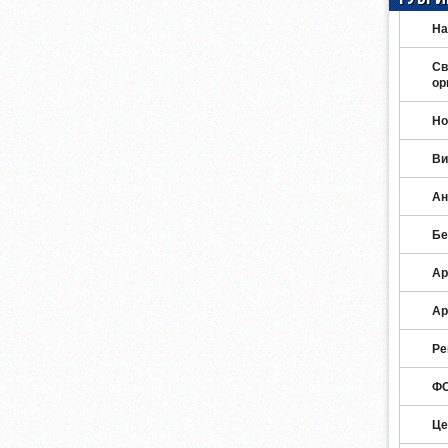
На
Св
ор
Но
Ви
Ан
Бе
Ар
Ар
Ре
ФО
Це