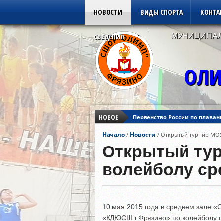
НОВОСТИ
ВИДЫ СПОРТА
КОНТА
МУНИЦИПАЛ
СВЕДЕНИЯ
ОЛИ
НОВОЕ
Первенство России по плаван
Кубок Азии по дзюдо
Начало
Новости
/
/
Открытый турнир МОУ 
Кубок Европы по дзюдо
Первенство России по плаван
Открытый ту
волейболу сре
10 мая 2015 года в среднем зале 
«КДЮСШ г.Фрязино» по волейболу ср