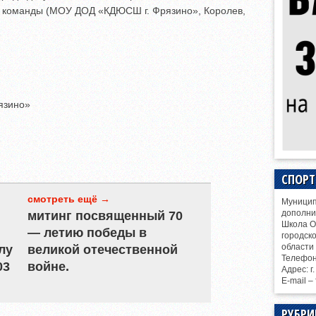
3 команды (МОУ ДОД «КДЮСШ г. Фрязино», Королев,
язино»
СПОР
смотреть ещё →
Муницип
дополни
митинг посвященный 70
Школа О
— летию победы в
городск
области
лу
великой отечественной
Телефо
03
войне.
Адрес: г
E-mail –
РУБРИ