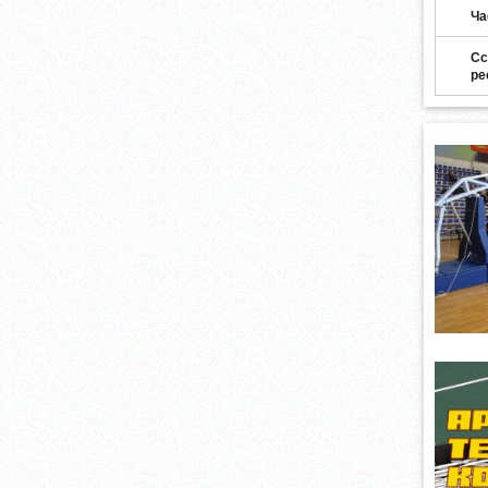
Ча
Сс
ре