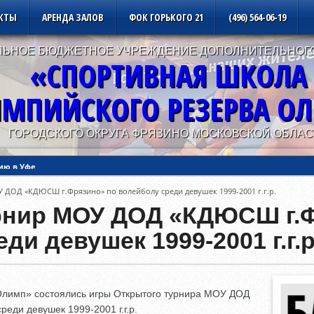
КТЫ
АРЕНДА ЗАЛОВ
ФОК ГОРЬКОГО 21
(496) 564-06-19
ЬНОЕ БЮДЖЕТНОЕ УЧРЕЖДЕНИЕ ДОПОЛНИТЕЛЬНОГ
«СПОРТИВНАЯ ШКОЛА
МПИЙСКОГО РЕЗЕРВА О
ГОРОДСКОГО ОКРУГА ФРЯЗИНО МОСКОВСКОЙ ОБЛАС
ию в Уфе
ДОД «КДЮСШ г.Фрязино» по волейболу среди девушек 1999-2001 г.г.р.
ию в Калуге
рнир МОУ ДОД «КДЮСШ г.Ф
ди девушек 1999-2001 г.г.р
«Олимп» состоялись игры Открытого турнира МОУ ДОД
еди девушек 1999-2001 г.г.р.