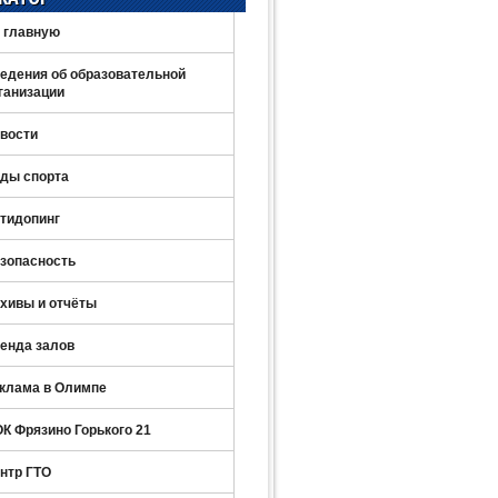
 главную
едения об образовательной
ганизации
вости
ды спорта
тидопинг
зопасность
хивы и отчёты
енда залов
клама в Олимпе
К Фрязино Горького 21
нтр ГТО