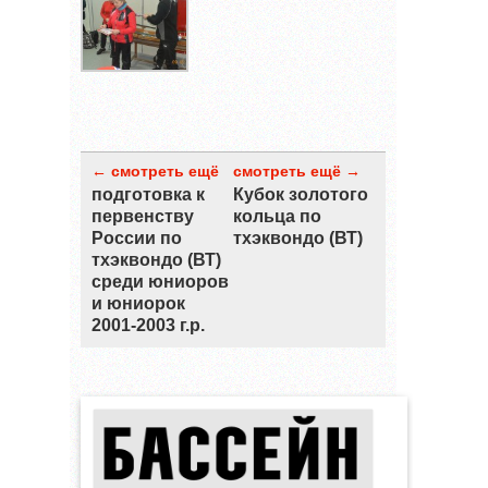
← смотреть ещё
смотреть ещё →
подготовка к
Кубок золотого
первенству
кольца по
России по
тхэквондо (ВТ)
тхэквондо (ВТ)
среди юниоров
и юниорок
2001-2003 г.р.