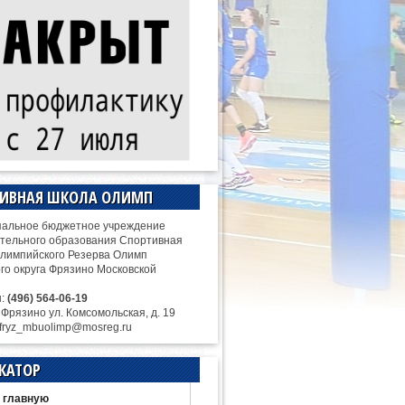
ТИВНАЯ ШКОЛА ОЛИМП
альное бюджетное учреждение
тельного образования Спортивная
лимпийского Резерва Олимп
ого округа Фрязино Московской
н:
(496) 564-06-19
. Фрязино ул. Комсомольская, д. 19
 fryz_mbuolimp@mosreg.ru
КАТОР
 главную