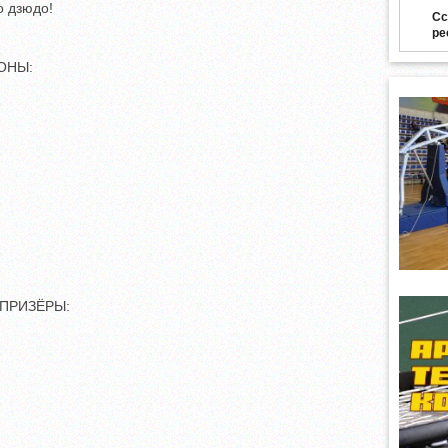
о дзюдо!
Сс
ре
ОНЫ:
 ПРИЗЁРЫ: