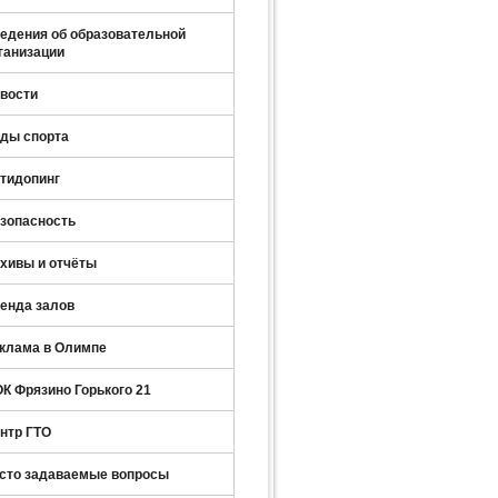
едения об образовательной
ганизации
вости
ды спорта
тидопинг
зопасность
хивы и отчёты
енда залов
клама в Олимпе
К Фрязино Горького 21
нтр ГТО
сто задаваемые вопросы