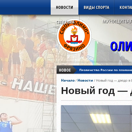
НОВОСТИ
ВИДЫ СПОРТА
КОНТА
МУНИЦИПАЛ
СВЕДЕНИЯ
ОЛИ
НОВОЕ
Первенство России по плаван
Кубок Азии по дзюдо
Начало
Новости
/
/
Новый год — дзюдо в
Кубок Европы по дзюдо
Первенство России по плаван
Новый год — 