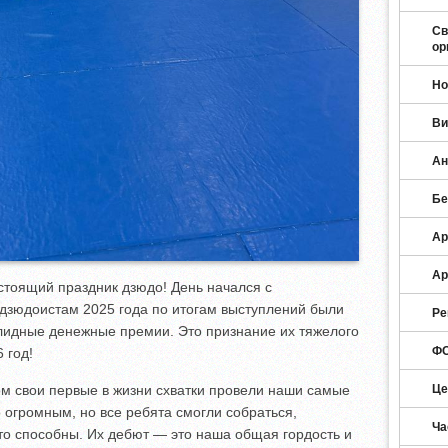
Св
ор
Но
Ви
Ан
Бе
Ар
Ар
стоящий праздник дзюдо! День начался с
дзюдоистам 2025 года по итогам выступлений были
Ре
лидные денежные премии. Это признание их тяжелого
ФО
 год!
ром свои первые в жизни схватки провели наши самые
Це
огромным, но все ребята смогли собраться,
Ча
что способны. Их дебют — это наша общая гордость и