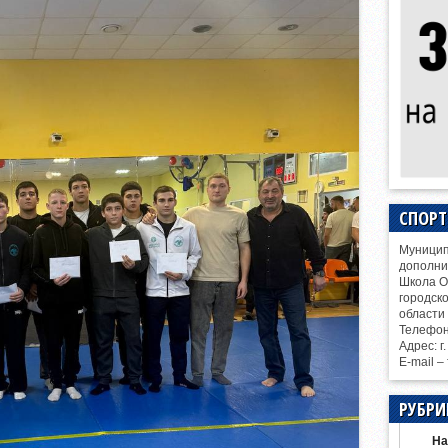
СПОР
Муницип
дополни
Школа О
городск
области
Телефо
Адрес: г
E-mail –
РУБРИ
На