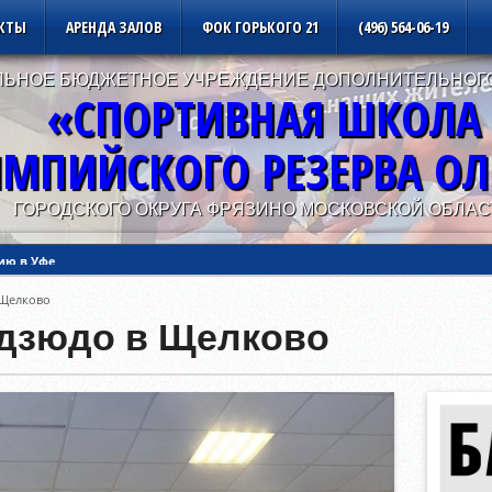
КТЫ
АРЕНДА ЗАЛОВ
ФОК ГОРЬКОГО 21
(496) 564-06-19
ЬНОЕ БЮДЖЕТНОЕ УЧРЕЖДЕНИЕ ДОПОЛНИТЕЛЬНОГ
«СПОРТИВНАЯ ШКОЛА
МПИЙСКОГО РЕЗЕРВА О
ГОРОДСКОГО ОКРУГА ФРЯЗИНО МОСКОВСКОЙ ОБЛАС
ию в Уфе
 Щелково
ию в Калуге
дзюдо в Щелково