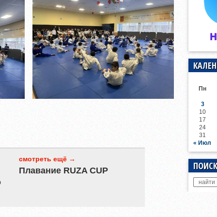
КАЛЕН
Пн
3
10
17
24
31
« Июл
смотреть ещё →
ПОИСК
Плавание RUZA CUP
о