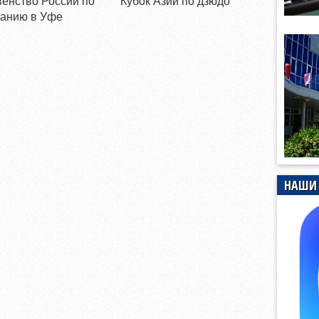
енство России по
Кубок Азии по дзюдо
анию в Уфе
НАШИ 