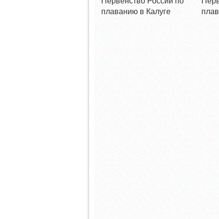
Первенство России по
Перв
плаванию в Калуге
плав