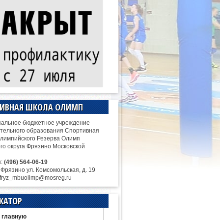
ТИВНАЯ ШКОЛА ОЛИМП
альное бюджетное учреждение
тельного образования Спортивная
лимпийского Резерва Олимп
ого округа Фрязино Московской
н:
(496) 564-06-19
. Фрязино ул. Комсомольская, д. 19
 fryz_mbuolimp@mosreg.ru
КАТОР
 главную