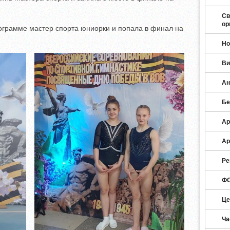
Св
ор
ограмме мастер спорта юниорки и попала в финал на
Но
Ви
Ан
Бе
Ар
Ар
Ре
ФО
Це
Ча