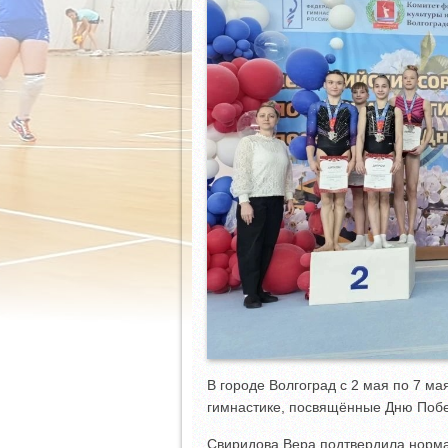
В городе Волгоград с 2 мая по 7 м
гимнастике, посвящённые Дню Поб
Свиридова Вера подтвердила норма