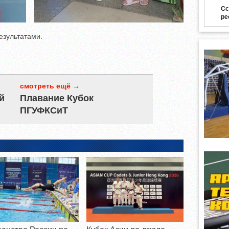
Сс
ре
езультатами.
смотреть ещё →
й
Плавание Кубок
ПГУФКСиТ