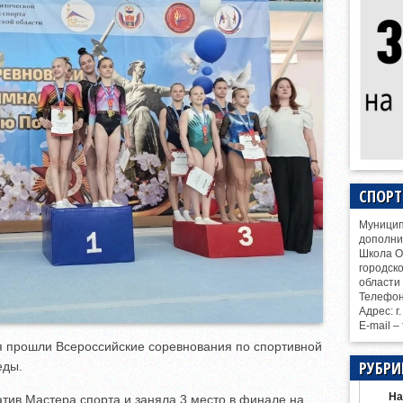
СПОР
Муницип
дополни
Школа О
городск
области
Телефо
Адрес: г
E-mail –
ая прошли Всероссийские соревнования по спортивной
РУБРИ
еды.
На
тив Мастера спорта и заняла 3 место в финале на