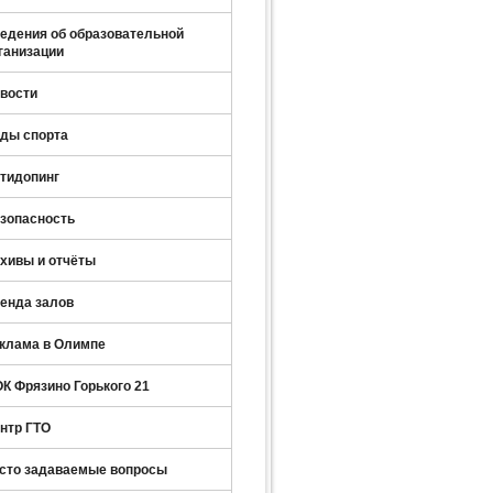
едения об образовательной
ганизации
вости
ды спорта
тидопинг
зопасность
хивы и отчёты
енда залов
клама в Олимпе
К Фрязино Горького 21
нтр ГТО
сто задаваемые вопросы