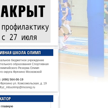
ТИВНАЯ ШКОЛА ОЛИМП
альное бюджетное учреждение
тельного образования Спортивная
лимпийского Резерва Олимп
ого округа Фрязино Московской
н:
(496) 564-06-19
. Фрязино ул. Комсомольская, д. 19
 fryz_mbuolimp@mosreg.ru
КАТОР
 главную