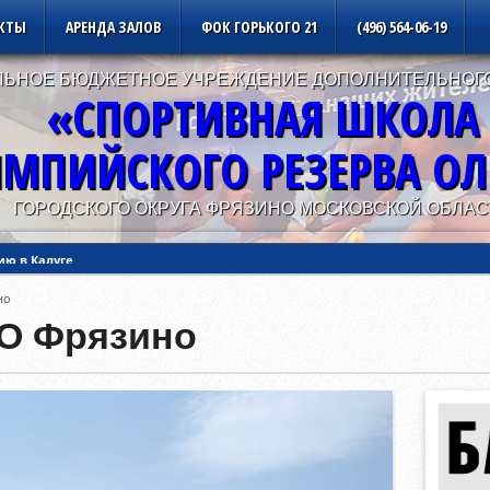
КТЫ
АРЕНДА ЗАЛОВ
ФОК ГОРЬКОГО 21
(496) 564-06-19
ЬНОЕ БЮДЖЕТНОЕ УЧРЕЖДЕНИЕ ДОПОЛНИТЕЛЬНОГ
«СПОРТИВНАЯ ШКОЛА
МПИЙСКОГО РЕЗЕРВА О
ГОРОДСКОГО ОКРУГА ФРЯЗИНО МОСКОВСКОЙ ОБЛАС
ию в Уфе
но
ию в Калуге
О Фрязино