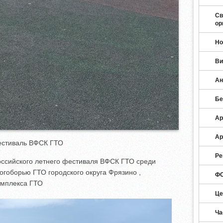
Св
ор
Но
Ви
Ан
Бе
Ар
Ар
естиваль ВФСК ГТО
Ре
ссийского летнего фестиваля ВФСК ГТО среди
гоборью ГТО городского округа Фрязино ,
ФО
омплекса ГТО
Це
Ча