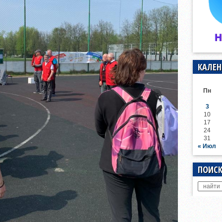
КАЛЕН
Пн
3
10
17
24
31
« Июл
ПОИСК