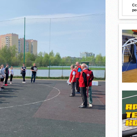
Сс
ре