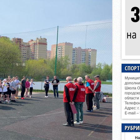
СПОР
Муницип
дополни
Школа О
городск
области
Телефо
Адрес: г
E-mail –
РУБРИ
На