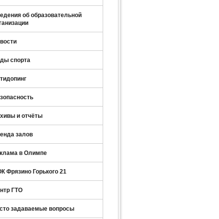
едения об образовательной
ганизации
вости
ды спорта
тидопинг
зопасность
хивы и отчёты
енда залов
клама в Олимпе
К Фрязино Горького 21
нтр ГТО
сто задаваемые вопросы