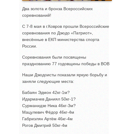
Два золота и бронза Всероссийских
соревнований!
С 7-8 мая в г.Ковров прошли Всероссийские
соревнования по Дзюдо «Патриот»,
внесённые в ЕКП министерства спорта
России.
Соревнования были посвящены
празднованию 77 годовщины победы в ВОВ
Наши Дзюдоисты показали яркую борьбу и
заняли следующие места:
Бабаян Эдмон 42кг-1м?
Идармачев Даниял 50кг-1?
Сурманидзе Ника 46кг-3м?
Мацулевич Фёдор 46кг-4м
Габриэлян Артём 46кг-4м
Рогов Дмитрий 50кг-4м