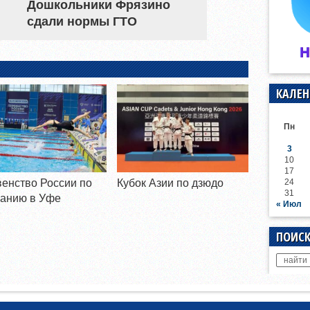
Дошкольники Фрязино
сдали нормы ГТО
КАЛЕН
Пн
3
10
17
24
енство России по
Кубок Азии по дзюдо
31
анию в Уфе
« Июл
ПОИСК