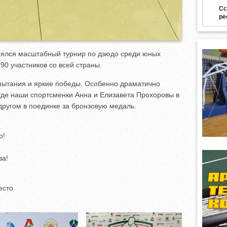
Сс
ре
тоялся масштабный турнир по дзюдо среди юных
90 участников со всей страны.
ытания и яркие победы. Особенно драматично
 где наши спортсменки Анна и Елизавета Прохоровы в
другом в поединке за бронзовую медаль.
о!
за!
есто