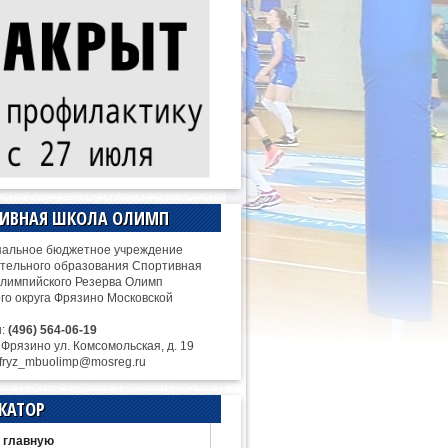
ТИВНАЯ ШКОЛА ОЛИМП
альное бюджетное учреждение
тельного образования Спортивная
лимпийского Резерва Олимп
ого округа Фрязино Московской
н:
(496) 564-06-19
. Фрязино ул. Комсомольская, д. 19
 fryz_mbuolimp@mosreg.ru
КАТОР
 главную