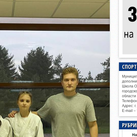
СПОР
Муницип
дополни
Школа О
городск
области
Телефо
Адрес: г
E-mail –
РУБРИ
На