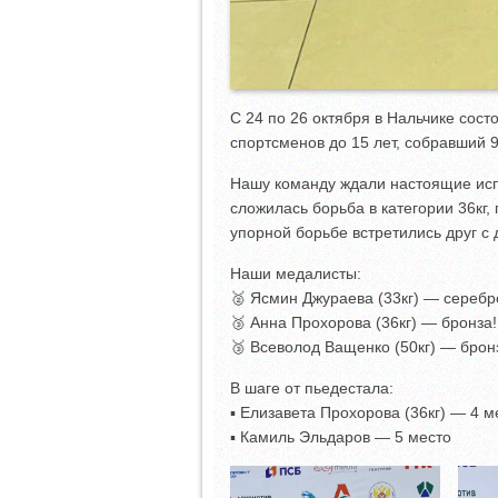
С 24 по 26 октября в Нальчике сос
спортсменов до 15 лет, собравший 9
Нашу команду ждали настоящие исп
сложилась борьба в категории 36кг,
упорной борьбе встретились друг с 
Наши медалисты:
🥈 Ясмин Джураева (33кг) — серебр
🥉 Анна Прохорова (36кг) — бронза!
🥉 Всеволод Ващенко (50кг) — брон
В шаге от пьедестала:
▪️ Елизавета Прохорова (36кг) — 4 м
▪️ Камиль Эльдаров — 5 место