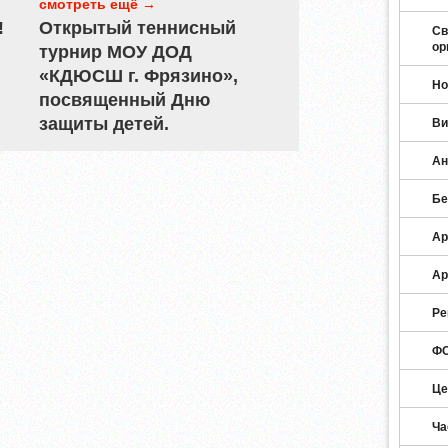
смотреть ещё →
!
Открытый теннисный
Св
ор
турнир МОУ ДОД
«КДЮСШ г. Фрязино»,
Но
посвященный Дню
защиты детей.
Ви
Ан
Бе
Ар
Ар
Ре
ФО
Це
Ча