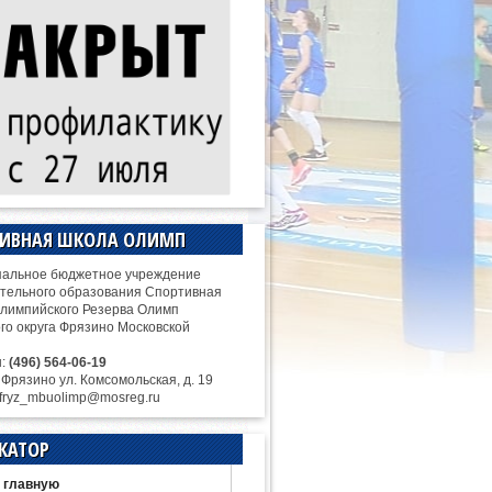
ТИВНАЯ ШКОЛА ОЛИМП
альное бюджетное учреждение
тельного образования Спортивная
лимпийского Резерва Олимп
ого округа Фрязино Московской
н:
(496) 564-06-19
. Фрязино ул. Комсомольская, д. 19
 fryz_mbuolimp@mosreg.ru
КАТОР
 главную