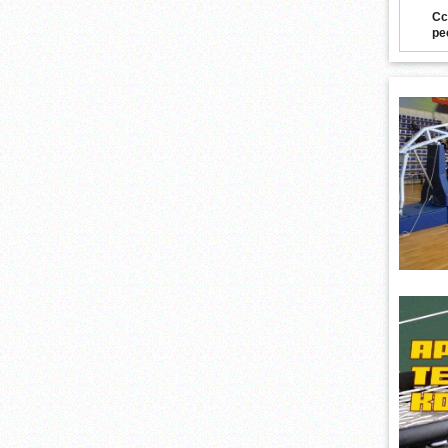
Сс
ре