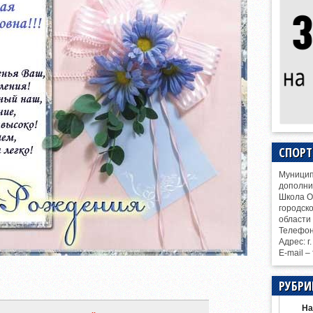
СПОР
Муницип
дополни
Школа О
городск
области
Телефо
Адрес: г
E-mail –
РУБРИ
На