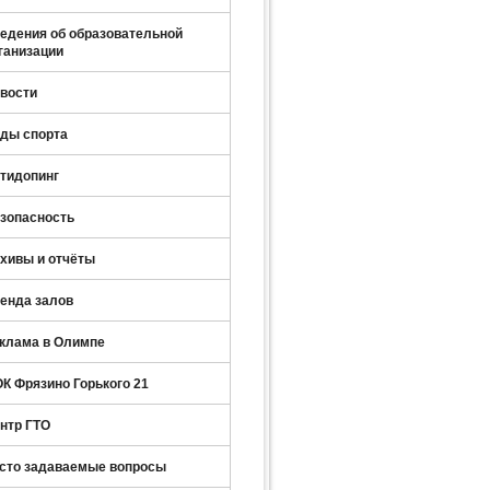
едения об образовательной
ганизации
вости
ды спорта
тидопинг
зопасность
хивы и отчёты
енда залов
клама в Олимпе
К Фрязино Горького 21
нтр ГТО
сто задаваемые вопросы