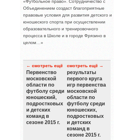
«Футбольное право». Сотрудничество с
Объединением создаст благоприятные
правовые условия для развития детского и
юношеского спорта при осуществлении
образовательного и тренировочного
процесса в Школе и в городе Фрязино в
целом…»
← смотреть ещё
смотреть ещё →
Первенство
результаты
московской
первого круга
области по
игр первенства
футболу среди
московской
юношеский,
области по
подростковых
футболу среди
и детских
юношеских,
команд в
подростковых
сезоне 2015 г.
и детских
команд в
сезоне 2015 г.